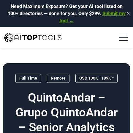
Need Maximum Exposure?
Get your AI tool listed on
100+ directories
— done for you.
Only $299.
Submit my
✕
tool →
Full Time
Remote
USD 130K - 189K *
QuintoAndar –
Grupo QuintoAndar
– Senior Analytics