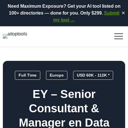
Need Maximum Exposure?
Get your AI tool listed on
100+ directories
— done for you.
Only $299.
Submit
✕
my tool →
Full Time
Europe
USD 60K - 112K *
EY – Senior
Consultant &
Manager en Data